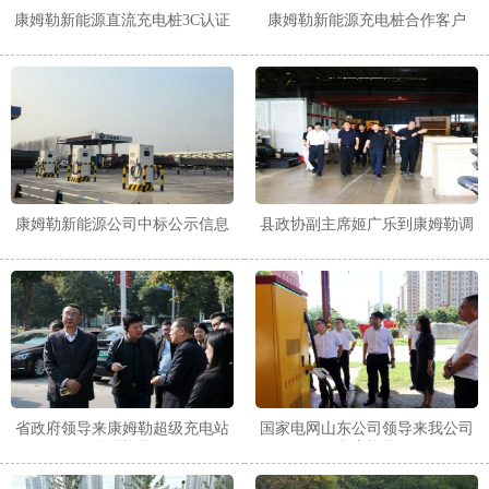
康姆勒新能源直流充电桩3C认证
康姆勒新能源充电桩合作客户
证书
康姆勒新能源公司中标公示信息
县政协副主席姬广乐到康姆勒调
研
省政府领导来康姆勒超级充电站
国家电网山东公司领导来我公司
参观指导
考察指导