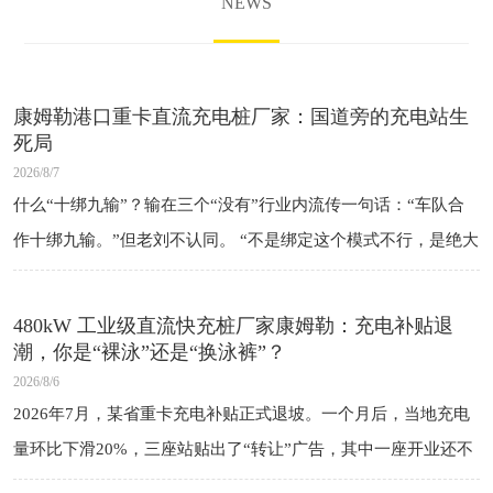
NEWS
康姆勒港口重卡直流充电桩厂家：国道旁的充电站生
死局
2026/8/7
什么“十绑九输”？输在三个“没有”行业内流传一句话：“车队合
作十绑九输。”但老刘不认同。 “不是绑定这个模式不行，是绝大
多数人签的是假绑定——没有保底、没有违约、没有对等。” 一
个“没有”：
480kW 工业级直流快充桩厂家康姆勒：充电补贴退
潮，你是“裸泳”还是“换泳裤”？
2026/8/6
2026年7月，某省重卡充电补贴正式退坡。一个月后，当地充电
量环比下滑20%，三座站贴出了“转让”广告，其中一座开业还不
到一年。 司机还是那些司机，车还是那些车，电还是那些电。变