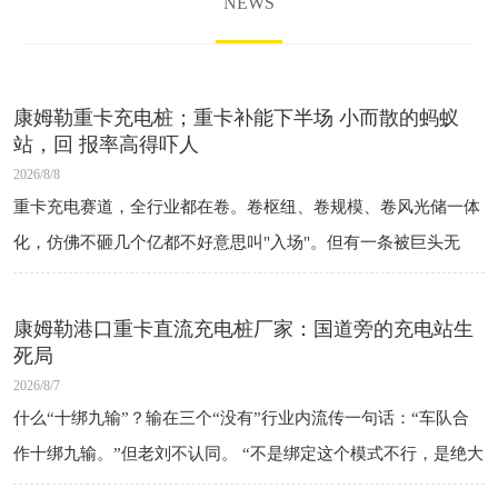
NEWS
康姆勒重卡充电桩；重卡补能下半场 小而散的蚂蚁
站，回 报率高得吓人
2026/8/8
重卡充电赛道，全行业都在卷。卷枢纽、卷规模、卷风光储一体
化，仿佛不砸几个亿都不好意思叫"入场"。但有一条被巨头无
视、却在全 国县域悄悄铺开的路径——蚂蚁重卡站，正在闷声赚
长期稳态的
康姆勒港口重卡直流充电桩厂家：国道旁的充电站生
死局
2026/8/7
什么“十绑九输”？输在三个“没有”行业内流传一句话：“车队合
作十绑九输。”但老刘不认同。 “不是绑定这个模式不行，是绝大
多数人签的是假绑定——没有保底、没有违约、没有对等。” 一