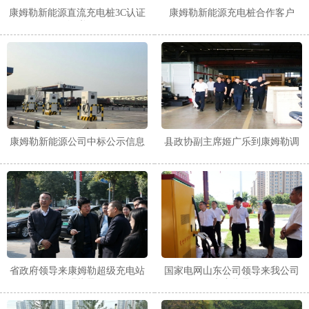
康姆勒新能源直流充电桩3C认证
康姆勒新能源充电桩合作客户
证书
康姆勒新能源公司中标公示信息
县政协副主席姬广乐到康姆勒调
研
省政府领导来康姆勒超级充电站
国家电网山东公司领导来我公司
参观指导
考察指导