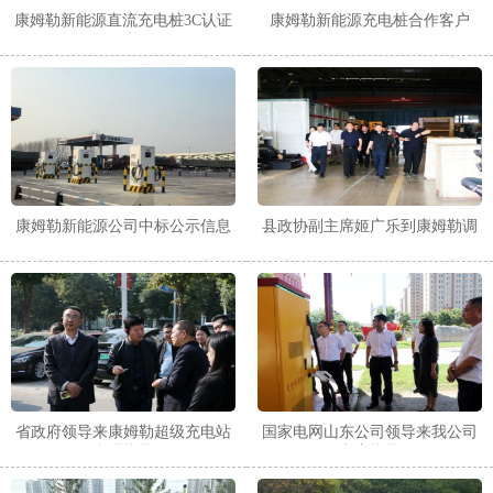
康姆勒新能源直流充电桩3C认证
康姆勒新能源充电桩合作客户
证书
康姆勒新能源公司中标公示信息
县政协副主席姬广乐到康姆勒调
研
省政府领导来康姆勒超级充电站
国家电网山东公司领导来我公司
参观指导
考察指导