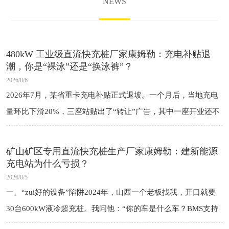
NEWS
480kW 工业级直流快充桩厂家康姆勒：充电补贴退
潮，你是“裸泳”还是“换泳裤”？
2026/8/6
2026年7月，某省重卡充电补贴正式退坡。一个月后，当地充电
量环比下滑20%，三座站贴出了“转让”广告，其中一座开业还不
到一年。 司机还是那些司机，车还是那些车，电还是那些电。变
的是钱——之
矿山矿区专用直流快充桩生产厂家康姆勒：建新能源
充电站为什么亏损？
2026/8/5
一、“zui好的设备”陷阱2024年，山西一个老板找我，开口就要
30台600kW液冷超充桩。我问他：“你的车是什么车？BMS支持
多大功率？”他说：“现在跑的是老款车，但以后会有新车。”我