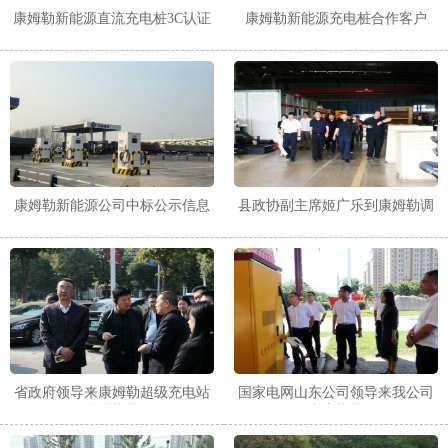
康姆勒新能源直流充电桩3C认证
康姆勒新能源充电桩合作客户
证书
康姆勒新能源公司中标公示信息
县政协副主席姬广乐到康姆勒调
研
省政府领导来康姆勒超级充电站
国家电网山东公司领导来我公司
参观指导
考察指导