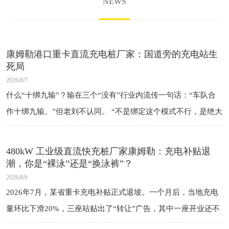
NEWS
康姆勒港口重卡直流充电桩厂家：国道旁的充电站生
死局
2026/8/7
什么“十绑九输”？输在三个“没有”行业内流传一句话：“车队合
作十绑九输。”但老刘不认同。 “不是绑定这个模式不行，是绝大
多数人签的是假绑定——没有保底、没有违约、没有对等。” 一
个“没有”：
480kW 工业级直流快充桩厂家康姆勒：充电补贴退
潮，你是“裸泳”还是“换泳裤”？
2026/8/6
2026年7月，某省重卡充电补贴正式退坡。一个月后，当地充电
量环比下滑20%，三座站贴出了“转让”广告，其中一座开业还不
到一年。 司机还是那些司机，车还是那些车，电还是那些电。变