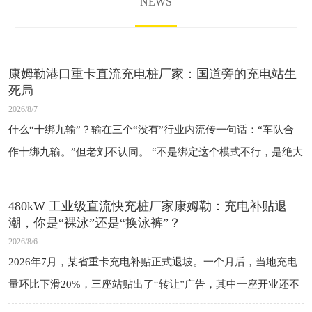
NEWS
康姆勒港口重卡直流充电桩厂家：国道旁的充电站生
死局
2026/8/7
什么“十绑九输”？输在三个“没有”行业内流传一句话：“车队合
作十绑九输。”但老刘不认同。 “不是绑定这个模式不行，是绝大
多数人签的是假绑定——没有保底、没有违约、没有对等。” 一
个“没有”：
480kW 工业级直流快充桩厂家康姆勒：充电补贴退
潮，你是“裸泳”还是“换泳裤”？
2026/8/6
2026年7月，某省重卡充电补贴正式退坡。一个月后，当地充电
量环比下滑20%，三座站贴出了“转让”广告，其中一座开业还不
到一年。 司机还是那些司机，车还是那些车，电还是那些电。变