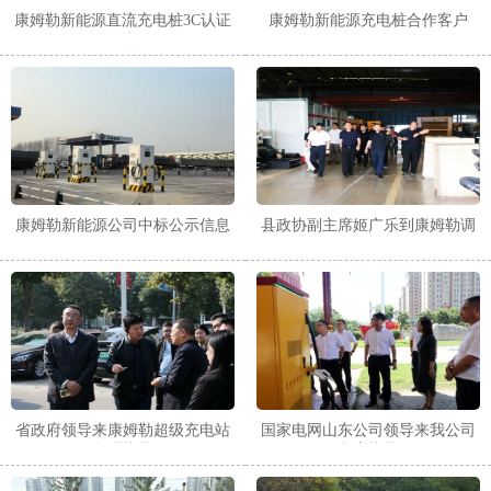
康姆勒新能源直流充电桩3C认证
康姆勒新能源充电桩合作客户
证书
康姆勒新能源公司中标公示信息
县政协副主席姬广乐到康姆勒调
研
省政府领导来康姆勒超级充电站
国家电网山东公司领导来我公司
参观指导
考察指导